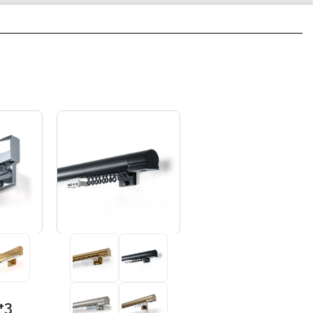
+3
+3