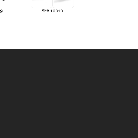
09
SFA 10010
SFA 10012
–