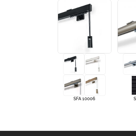
+3
SFA 10005
SFA 10006
S