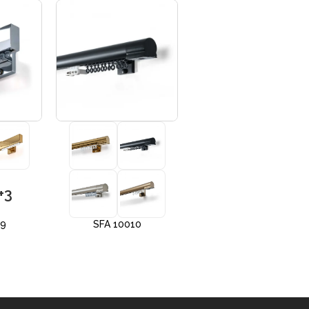
+3
+3
09
SFA 10010
SFA 10012