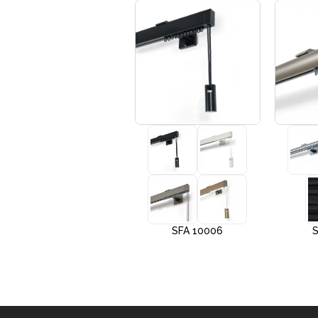
+3
SFA 10005
SFA 10006
S