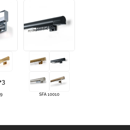
+3
+3
09
SFA 10010
SFA 10012