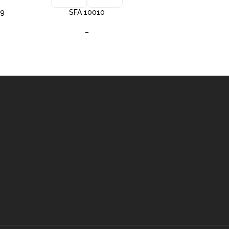
09
SFA 10010
SFA 10012
–