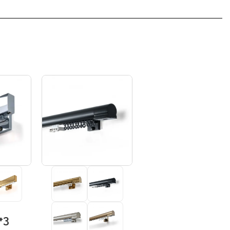
+3
+3