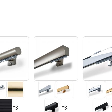
+3
+3