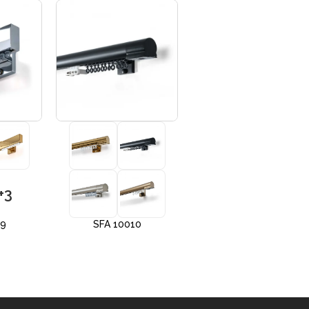
+3
+3
09
SFA 10010
SFA 10012