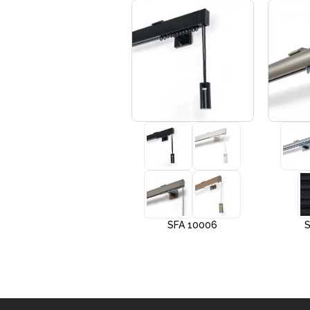
+3
SFA 10005
SFA 10006
S