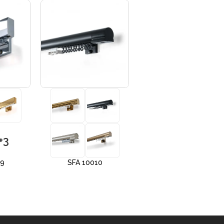
+3
+3
09
SFA 10010
SFA 10012