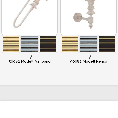
+7
+7
50082 Modell Armband
90082 Modell Renso
–
–