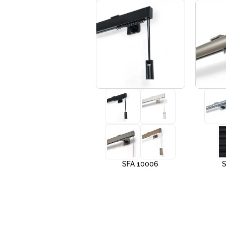
+3
SFA 10005
SFA 10006
S