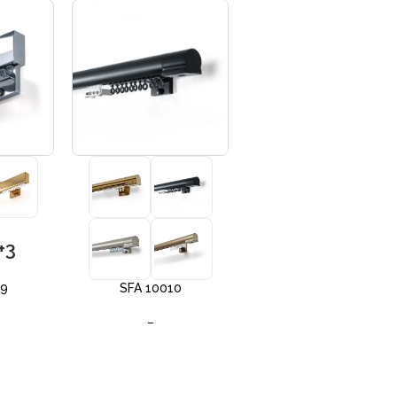
+3
+3
09
SFA 10010
SFA 10012
–