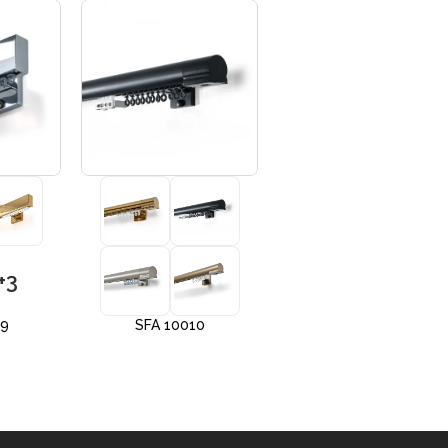
+3
+3
09
SFA 10010
SFA 10012