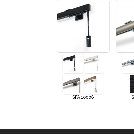
+3
SFA 10005
SFA 10006
S