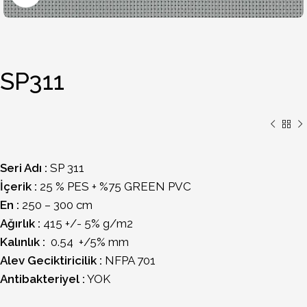
SP311
Seri Adı :
SP 311
İçerik :
25 % PES + %75 GREEN PVC
En :
250 – 300 cm
Ağırlık :
415 +/- 5% g/m2
Kalınlık :
0.54 +/5% mm
Alev Geciktiricilik :
NFPA 701
Antibakteriyel :
YOK