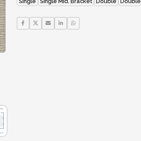
Single
Single Mid. Bracket
Double
Double 