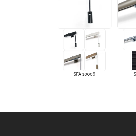
+3
SFA 10005
SFA 10006
S