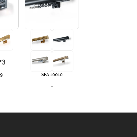
+3
+3
09
SFA 10010
SFA 10012
–