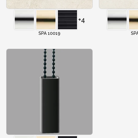
+4
SPA 10019
SP