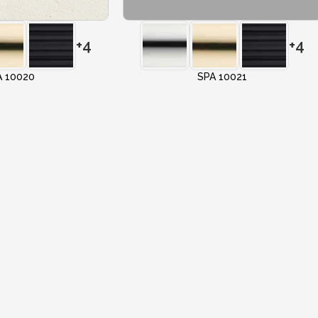
+4
+4
A 10020
SPA 10021