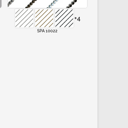
+4
SPA 10022