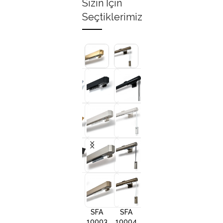
Sizin İçin
Seçtiklerimiz
+3
+3
+3
+
SFA
SFA
SFA
SFA
10001
10002
10005
1000
SFA
SFA
SFA
10003
10004
10006