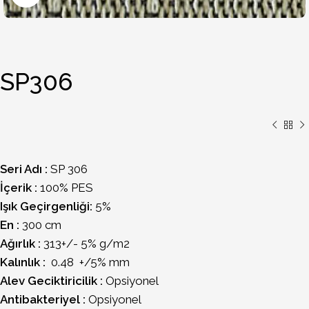
SP306
Seri Adı :
SP 306
İçerik :
100% PES
Işık Geçirgenliği:
5%
En :
300 cm
Ağırlık :
313+/- 5% g/m2
Kalınlık :
0.48 +/5% mm
Alev Geciktiricilik :
Opsiyonel
Antibakteriyel :
Opsiyonel