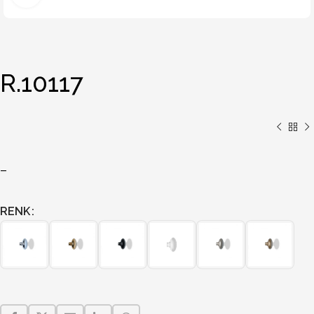
R.10117
–
RENK