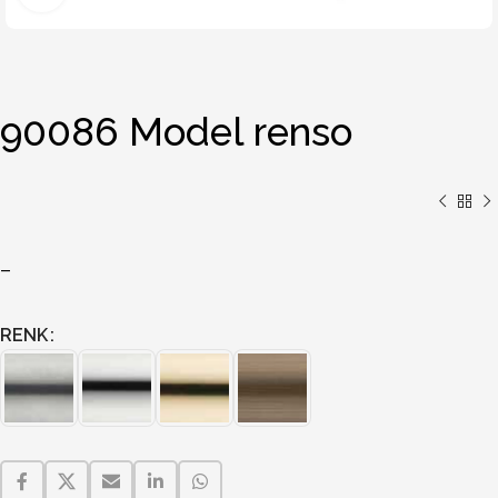
90086 Model renso
–
RENK