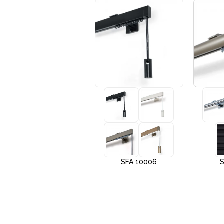
+3
SFA 10005
SFA 10006
S