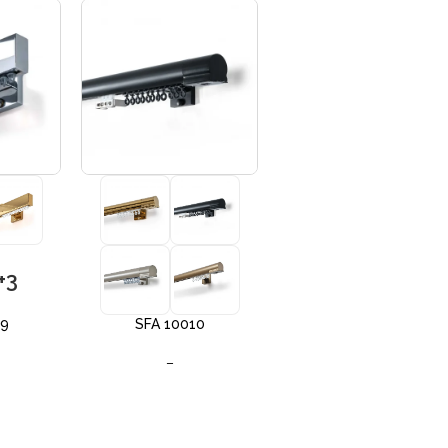
+3
+3
09
SFA 10010
SFA 10012
–