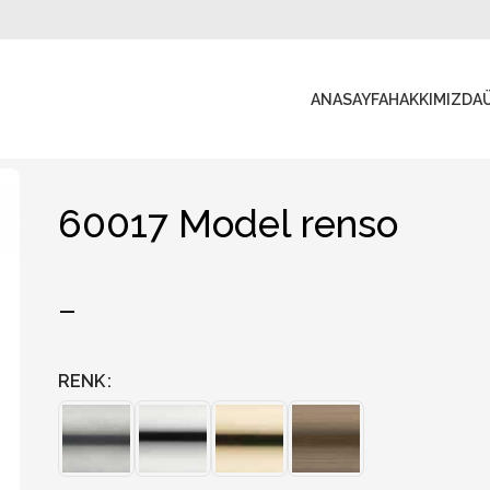
ANASAYFA
HAKKIMIZDA
60017 Model renso
–
RENK