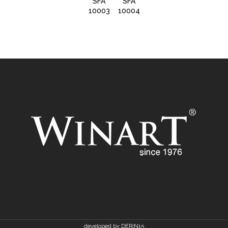
SFA
SFA
SFA
10003
10004
10006
developed by DERiN15