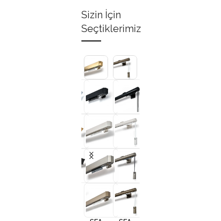
Sizin İçin
Seçtiklerimiz
+3
+3
+3
+
SFA
SFA
SFA
SFA
10001
10002
10005
1000