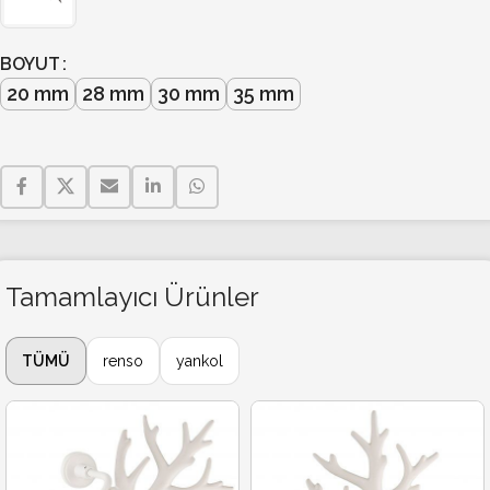
BOYUT
20 mm
28 mm
30 mm
35 mm
Tamamlayıcı Ürünler
TÜMÜ
renso
yankol