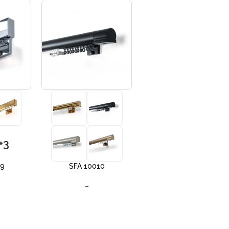
+3
+3
09
SFA 10010
SFA 10012
–