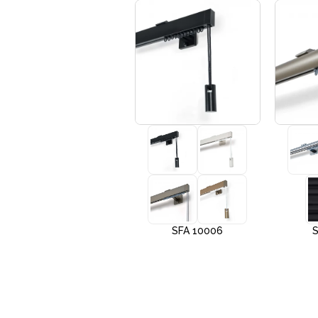
+3
SFA 10005
SFA 10006
S