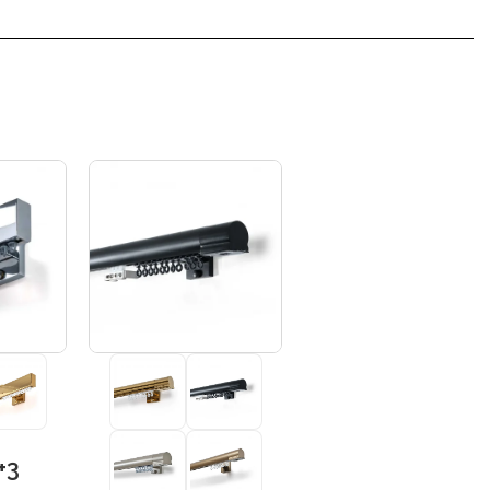
+3
+3