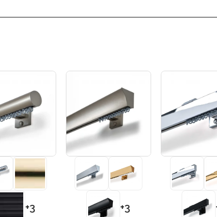
+3
+3