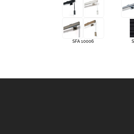
+3
SFA 10005
SFA 10006
S