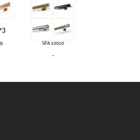
+3
+3
09
SFA 10010
SFA 10012
–