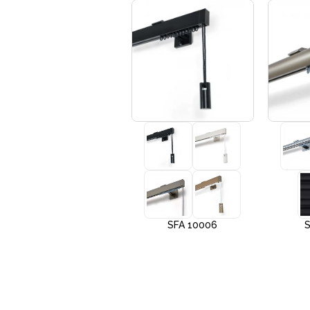
+3
SFA 10005
SFA 10006
S