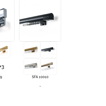
+3
+3
09
SFA 10010
SFA 10012
–