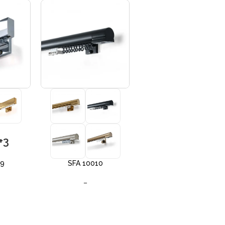
+3
+3
09
SFA 10010
SFA 10012
–