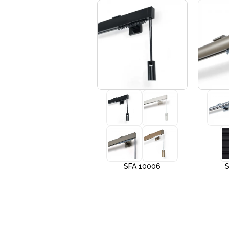
+3
SFA 10005
SFA 10006
S