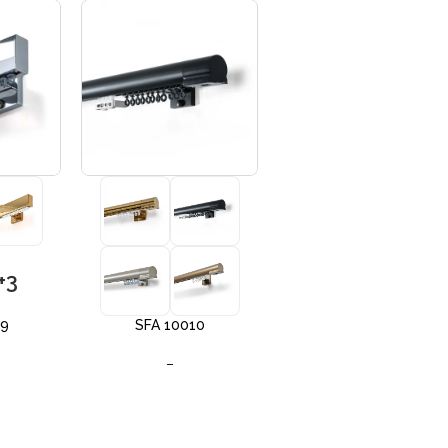
+3
+3
09
SFA 10010
SFA 10012
–