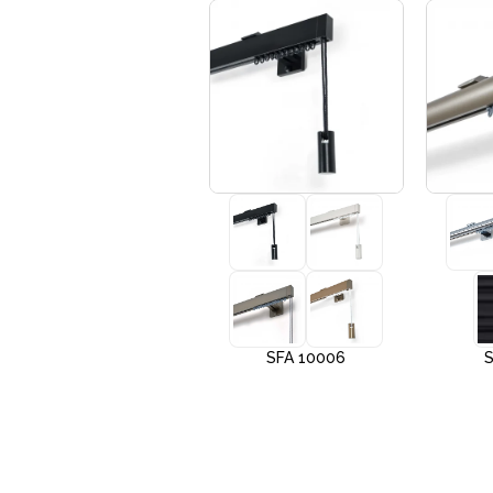
+3
SFA 10005
SFA 10006
S