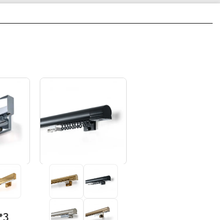
+3
+3