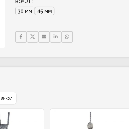
BOYUT
30 мм
45 мм
янкол