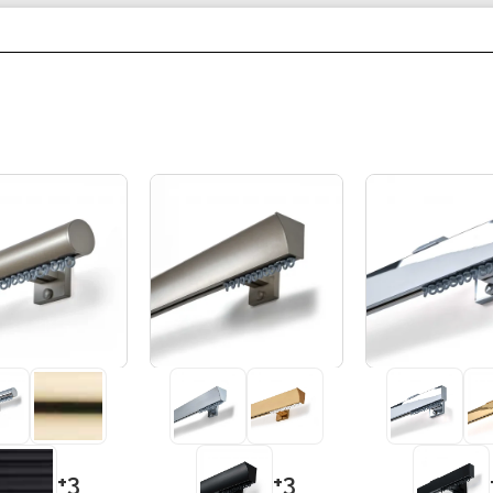
+3
+3