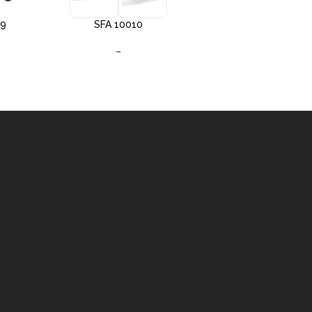
09
SFA 10010
SFA 10012
–