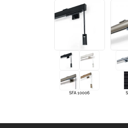
+3
SFA 10005
SFA 10006
S