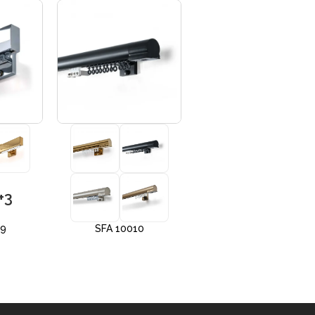
+3
+3
09
SFA 10010
SFA 10012