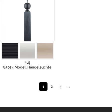
+4
85014 Modell Hängeleuchte
1
2
3
→