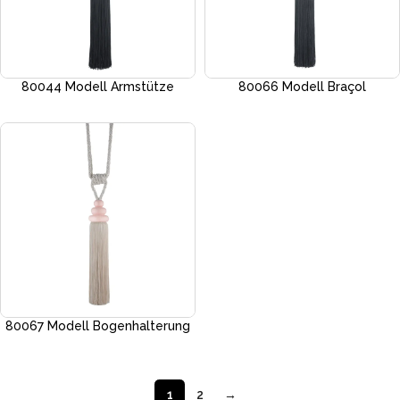
80044 Modell Armstütze
80066 Modell Braçol
80067 Modell Bogenhalterung
1
2
→