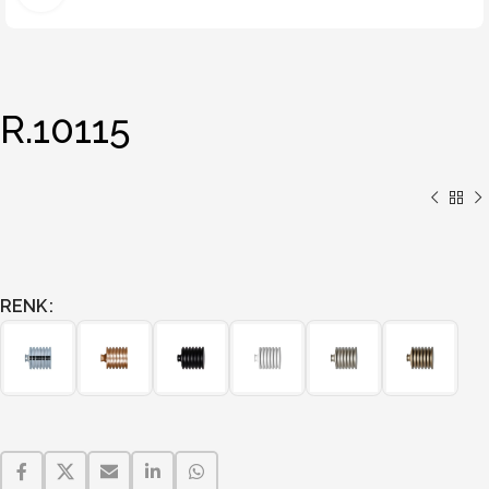
R.10115
RENK