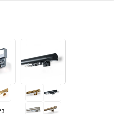
+3
+3