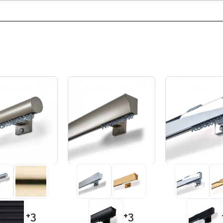
+3
+3