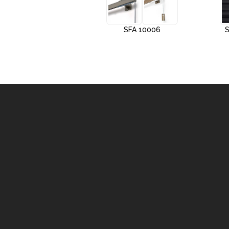
+3
SFA 10005
SFA 10006
S