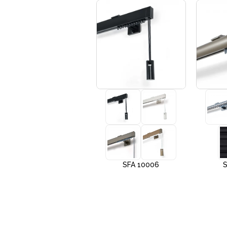
+3
SFA 10005
SFA 10006
S