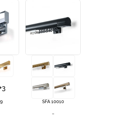
+3
+3
09
SFA 10010
SFA 10012
–