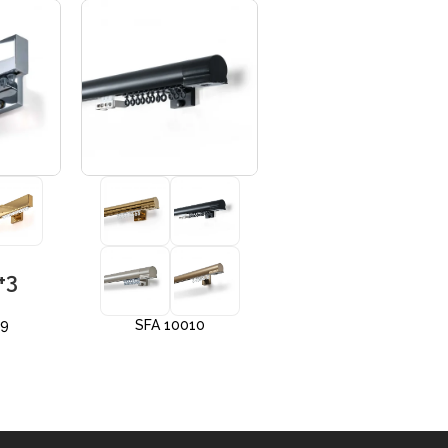
+3
+3
09
SFA 10010
SFA 10012