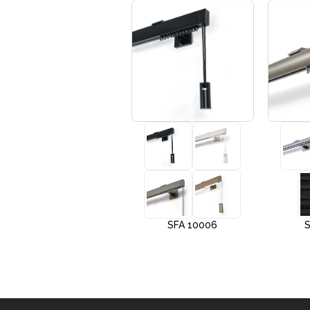
+3
SFA 10005
SFA 10006
S