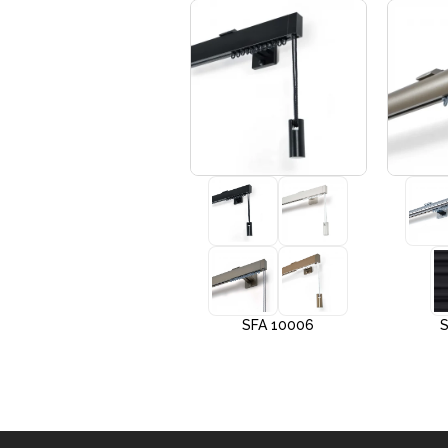
+3
SFA 10005
SFA 10006
S