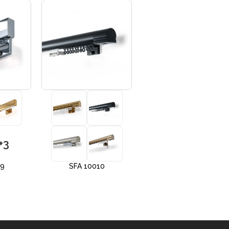
+3
+3
09
SFA 10010
SFA 10012