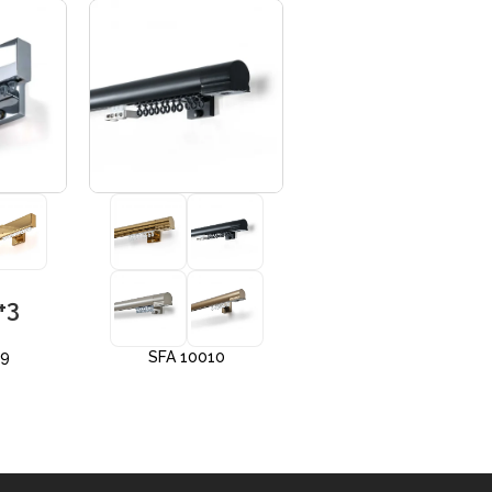
+3
+3
09
SFA 10010
SFA 10012