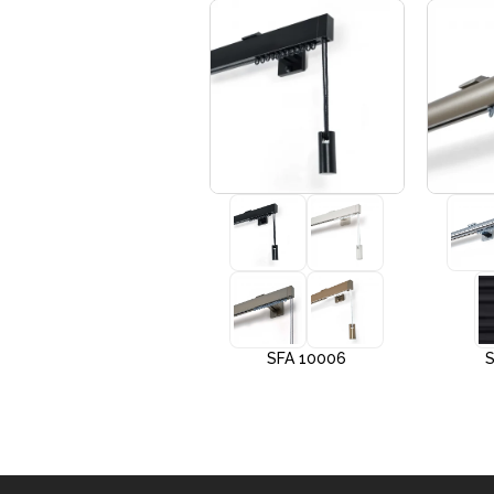
+3
SFA 10005
SFA 10006
S