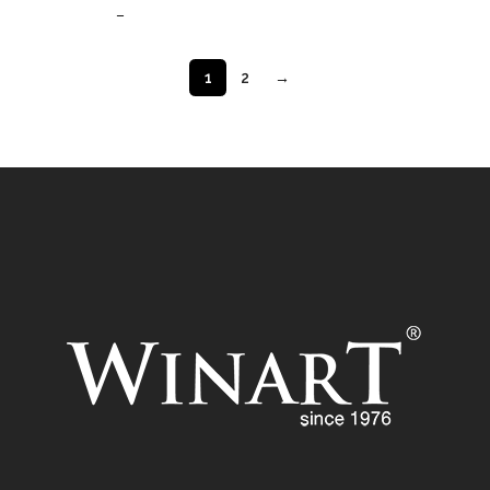
–
1
2
→