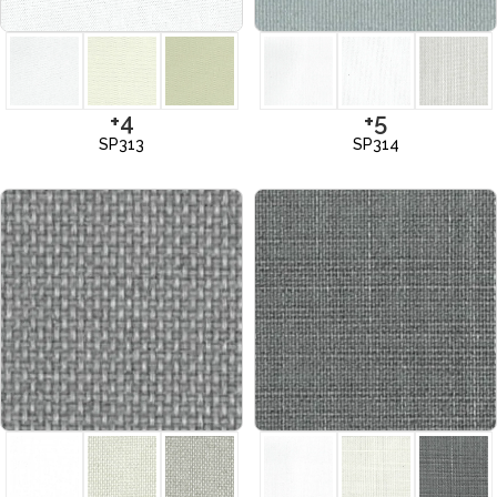
+4
+5
SP313
SP314