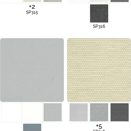
+2
SP315
SP316
+5